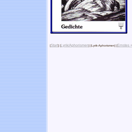
Start
Lyrik/Aphorismen
Ernstes +
[
] [
] [Lyrik-Aphorismen] [